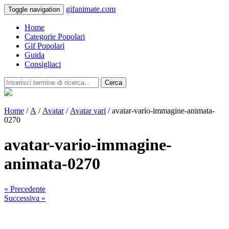
gifanimate.com
Toggle navigation
Home
Categorie Popolari
Gif Popolari
Guida
Consigliaci
Cerca
Home
/
A
/
Avatar
/
Avatar vari
/ avatar-vario-immagine-animata-
0270
avatar-vario-immagine-
animata-0270
« Precedente
Successiva »