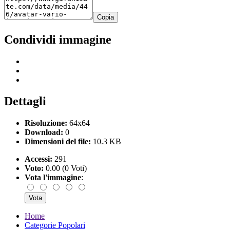
Copia
Condividi immagine
Dettagli
Risoluzione:
64x64
Download:
0
Dimensioni del file:
10.3 KB
Accessi:
291
Voto:
0.00 (0 Voti)
Vota l'immagine
:
Home
Categorie Popolari