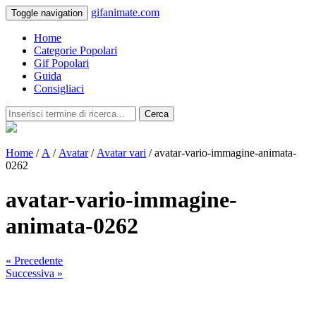
gifanimate.com
Toggle navigation
Home
Categorie Popolari
Gif Popolari
Guida
Consigliaci
Cerca
Home
/
A
/
Avatar
/
Avatar vari
/ avatar-vario-immagine-animata-
0262
avatar-vario-immagine-
animata-0262
« Precedente
Successiva »