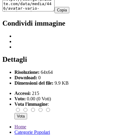
Copia
Condividi immagine
Dettagli
Risoluzione:
64x64
Download:
0
Dimensioni del file:
9.9 KB
Accessi:
215
Voto:
0.00 (0 Voti)
Vota l'immagine
:
Home
Categorie Popolari