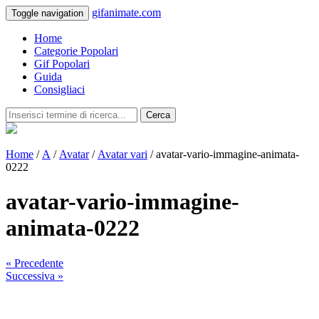
gifanimate.com
Toggle navigation
Home
Categorie Popolari
Gif Popolari
Guida
Consigliaci
Cerca
Home
/
A
/
Avatar
/
Avatar vari
/ avatar-vario-immagine-animata-
0222
avatar-vario-immagine-
animata-0222
« Precedente
Successiva »