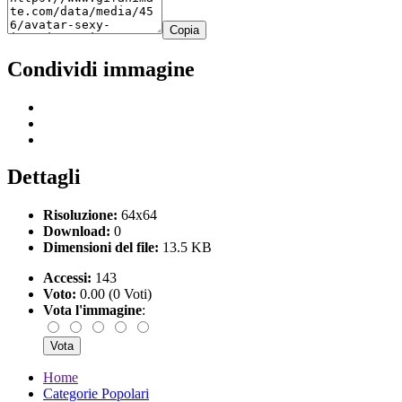
Copia
Condividi immagine
Dettagli
Risoluzione:
64x64
Download:
0
Dimensioni del file:
13.5 KB
Accessi:
143
Voto:
0.00 (0 Voti)
Vota l'immagine
:
Home
Categorie Popolari