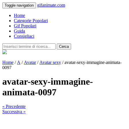
gifanimate.com
Toggle navigation
Home
Categorie Popolari
Gif Popolari
Guida
Consigliaci
Cerca
Home
/
A
/
Avatar
/
Avatar sexy
/ avatar-sexy-immagine-animata-
0097
avatar-sexy-immagine-
animata-0097
« Precedente
Successiva »