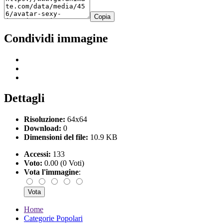
Copia
Condividi immagine
Dettagli
Risoluzione:
64x64
Download:
0
Dimensioni del file:
10.9 KB
Accessi:
133
Voto:
0.00 (0 Voti)
Vota l'immagine
:
Home
Categorie Popolari