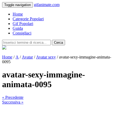
gifanimate.com
Toggle navigation
Home
Categorie Popolari
Gif Popolari
Guida
Consigliaci
Cerca
Home
/
A
/
Avatar
/
Avatar sexy
/ avatar-sexy-immagine-animata-
0095
avatar-sexy-immagine-
animata-0095
« Precedente
Successiva »