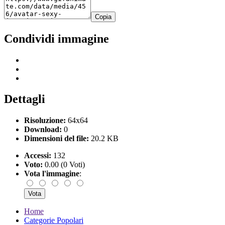
Copia
Condividi immagine
Dettagli
Risoluzione:
64x64
Download:
0
Dimensioni del file:
20.2 KB
Accessi:
132
Voto:
0.00 (0 Voti)
Vota l'immagine
:
Home
Categorie Popolari