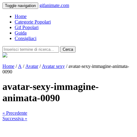
gifanimate.com
Toggle navigation
Home
Categorie Popolari
Gif Popolari
Guida
Consigliaci
Cerca
Home
/
A
/
Avatar
/
Avatar sexy
/ avatar-sexy-immagine-animata-
0090
avatar-sexy-immagine-
animata-0090
« Precedente
Successiva »