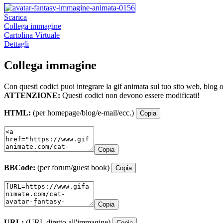
Scarica
Collega immagine
Cartolina Virtuale
Dettagli
Collega immagine
Con questi codici puoi integrare la gif animata sul tuo sito web, blog 
ATTENZIONE:
Questi codici non devono essere modificati!
HTML:
(per homepage/blog/e-mail/ecc.)
Copia
Copia
BBCode:
(per forum/guest book)
Copia
Copia
URL:
(URL diretto all'immagine)
Copia