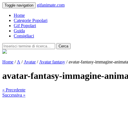
gifanimate.com
Toggle navigation
Home
Categorie Popolari
Gif Popolari
Guida
Consigliaci
Cerca
Home
/
A
/
Avatar
/
Avatar fantasy
/ avatar-fantasy-immagine-animat
avatar-fantasy-immagine-anima
« Precedente
Successiva »