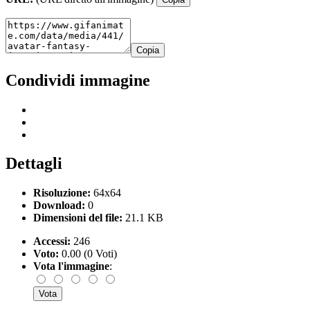
Copia
Condividi immagine
Dettagli
Risoluzione:
64x64
Download:
0
Dimensioni del file:
21.1 KB
Accessi:
246
Voto:
0.00 (0 Voti)
Vota l'immagine
: