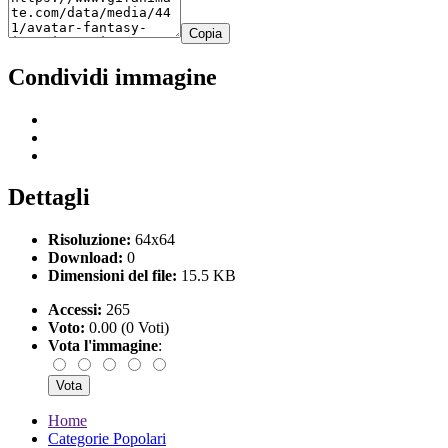
Copia
Condividi immagine
Dettagli
Risoluzione:
64x64
Download:
0
Dimensioni del file:
15.5 KB
Accessi:
265
Voto:
0.00 (0 Voti)
Vota l'immagine
:
Home
Categorie Popolari