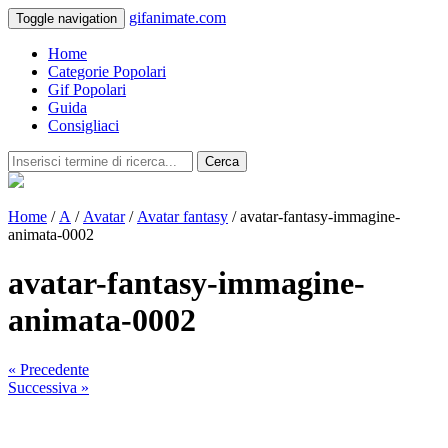
gifanimate.com
Toggle navigation
Home
Categorie Popolari
Gif Popolari
Guida
Consigliaci
Cerca
Home
/
A
/
Avatar
/
Avatar fantasy
/ avatar-fantasy-immagine-
animata-0002
avatar-fantasy-immagine-
animata-0002
« Precedente
Successiva »