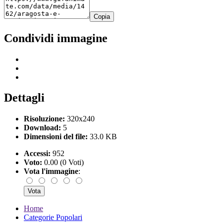
Copia
Condividi immagine
Dettagli
Risoluzione:
320x240
Download:
5
Dimensioni del file:
33.0 KB
Accessi:
952
Voto:
0.00 (0 Voti)
Vota l'immagine
:
Home
Categorie Popolari