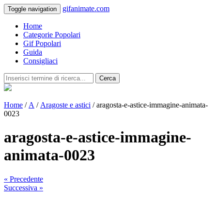
gifanimate.com
Toggle navigation
Home
Categorie Popolari
Gif Popolari
Guida
Consigliaci
Cerca
Home
/
A
/
Aragoste e astici
/ aragosta-e-astice-immagine-animata-
0023
aragosta-e-astice-immagine-
animata-0023
« Precedente
Successiva »