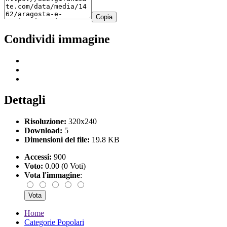
Copia
Condividi immagine
Dettagli
Risoluzione:
320x240
Download:
5
Dimensioni del file:
19.8 KB
Accessi:
900
Voto:
0.00 (0 Voti)
Vota l'immagine
:
Home
Categorie Popolari