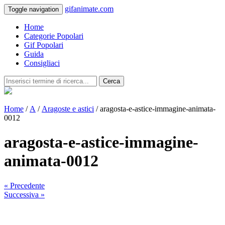
gifanimate.com
Toggle navigation
Home
Categorie Popolari
Gif Popolari
Guida
Consigliaci
Cerca
Home
/
A
/
Aragoste e astici
/ aragosta-e-astice-immagine-animata-
0012
aragosta-e-astice-immagine-
animata-0012
« Precedente
Successiva »