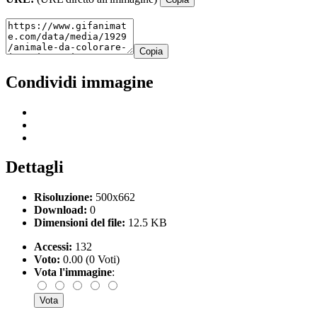
Copia
Condividi immagine
Dettagli
Risoluzione:
500x662
Download:
0
Dimensioni del file:
12.5 KB
Accessi:
132
Voto:
0.00 (0 Voti)
Vota l'immagine
: