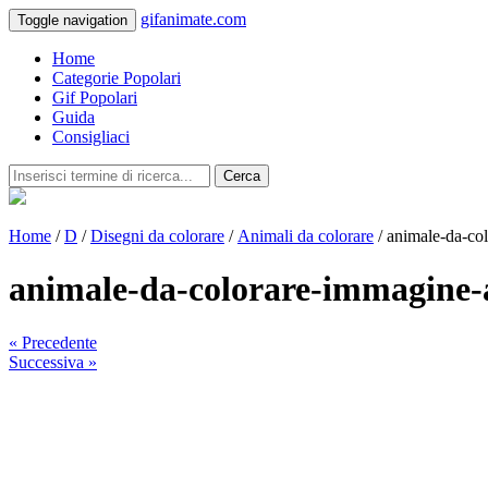
gifanimate.com
Toggle navigation
Home
Categorie Popolari
Gif Popolari
Guida
Consigliaci
Cerca
Home
/
D
/
Disegni da colorare
/
Animali da colorare
/ animale-da-co
animale-da-colorare-immagine
« Precedente
Successiva »