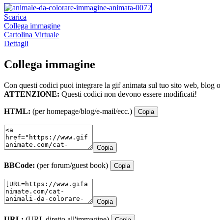
Scarica
Collega immagine
Cartolina Virtuale
Dettagli
Collega immagine
Con questi codici puoi integrare la gif animata sul tuo sito web, blog 
ATTENZIONE:
Questi codici non devono essere modificati!
HTML:
(per homepage/blog/e-mail/ecc.)
Copia
Copia
BBCode:
(per forum/guest book)
Copia
Copia
URL:
(URL diretto all'immagine)
Copia