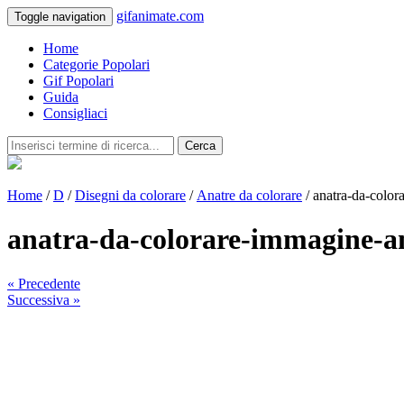
gifanimate.com
Toggle navigation
Home
Categorie Popolari
Gif Popolari
Guida
Consigliaci
Cerca
Home
/
D
/
Disegni da colorare
/
Anatre da colorare
/ anatra-da-colo
anatra-da-colorare-immagine-a
« Precedente
Successiva »