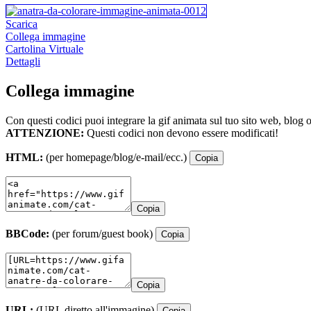
Scarica
Collega immagine
Cartolina Virtuale
Dettagli
Collega immagine
Con questi codici puoi integrare la gif animata sul tuo sito web, blog 
ATTENZIONE:
Questi codici non devono essere modificati!
HTML:
(per homepage/blog/e-mail/ecc.)
Copia
Copia
BBCode:
(per forum/guest book)
Copia
Copia
URL:
(URL diretto all'immagine)
Copia