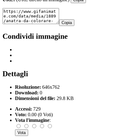
Copia
Condividi immagine
Dettagli
Risoluzione:
646x762
Download:
0
Dimensioni del file:
29.8 KB
Accessi:
729
Voto:
0.00 (0 Voti)
Vota l'immagine
: