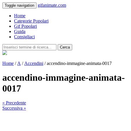
gifanimate.com
Toggle navigation
Home
Categorie Popolari
Gif Popolari
Guida
Consigliaci
Cerca
Home
/
A
/
Accendini
/ accendino-immagine-animata-0017
accendino-immagine-animata-
0017
« Precedente
Successiva »