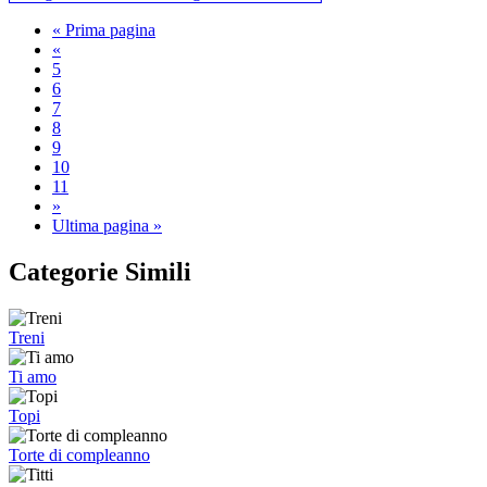
« Prima pagina
«
5
6
7
8
9
10
11
»
Ultima pagina »
Categorie Simili
Treni
Ti amo
Topi
Torte di compleanno