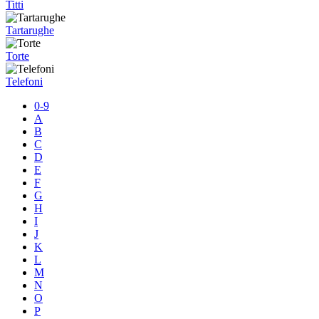
Titti
Tartarughe
Torte
Telefoni
0-9
A
B
C
D
E
F
G
H
I
J
K
L
M
N
O
P