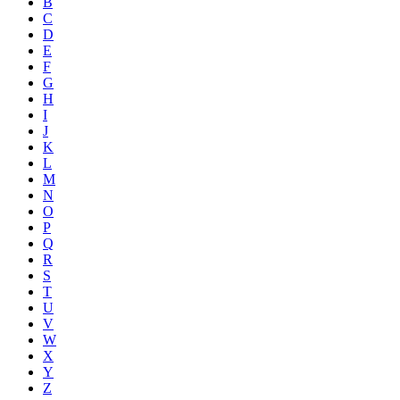
B
C
D
E
F
G
H
I
J
K
L
M
N
O
P
Q
R
S
T
U
V
W
X
Y
Z