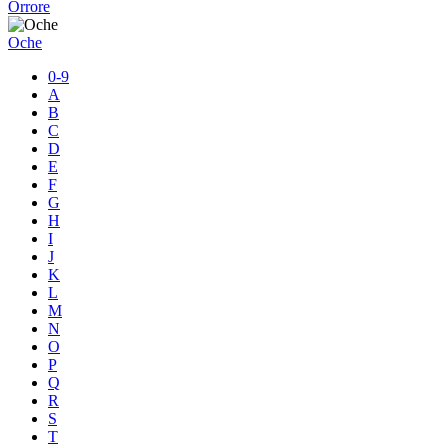
Orrore
Oche
0-9
A
B
C
D
E
F
G
H
I
J
K
L
M
N
O
P
Q
R
S
T