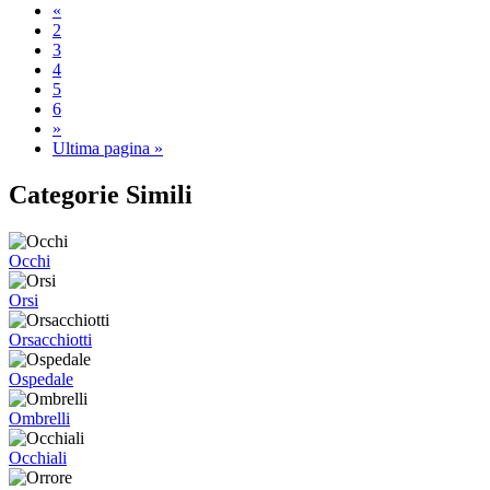
«
2
3
4
5
6
»
Ultima pagina »
Categorie Simili
Occhi
Orsi
Orsacchiotti
Ospedale
Ombrelli
Occhiali