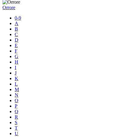
Orrore
0-9
A
B
C
D
E
F
G
H
I
J
K
L
M
N
O
P
Q
R
S
T
U