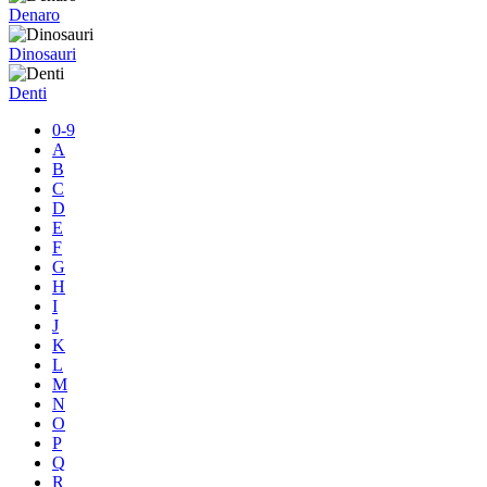
Denaro
Dinosauri
Denti
0-9
A
B
C
D
E
F
G
H
I
J
K
L
M
N
O
P
Q
R