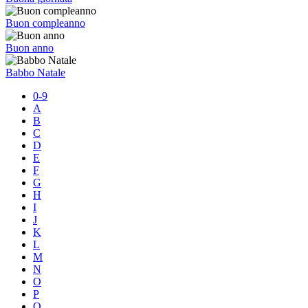
Buon compleanno
Buon anno
Babbo Natale
0-9
A
B
C
D
E
F
G
H
I
J
K
L
M
N
O
P
Q