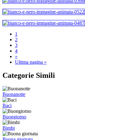
1
2
3
4
»
Ultima pagina »
Categorie Simili
Buonanotte
Baci
Buongiorno
Bimbi
Buona giornata